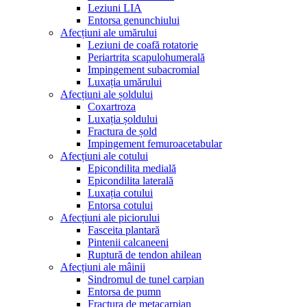
Leziuni LIA
Entorsa genunchiului
Afecțiuni ale umărului
Leziuni de coafă rotatorie
Periartrita scapulohumerală
Impingement subacromial
Luxația umărului
Afecțiuni ale șoldului
Coxartroza
Luxația șoldului
Fractura de șold
Impingement femuroacetabular
Afecțiuni ale cotului
Epicondilita medială
Epicondilita laterală
Luxația cotului
Entorsa cotului
Afecțiuni ale piciorului
Fasceita plantară
Pintenii calcaneeni
Ruptură de tendon ahilean
Afecțiuni ale mâinii
Sindromul de tunel carpian
Entorsa de pumn
Fractura de metacarpian