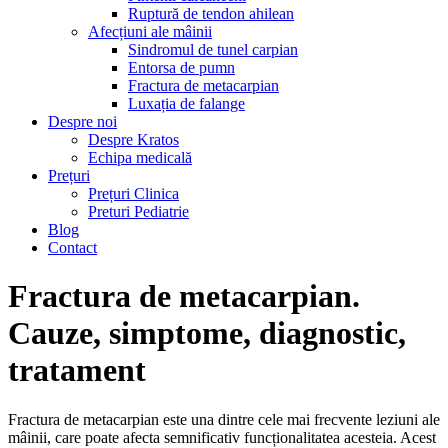
Ruptură de tendon ahilean
Afecțiuni ale mâinii
Sindromul de tunel carpian
Entorsa de pumn
Fractura de metacarpian
Luxația de falange
Despre noi
Despre Kratos
Echipa medicală
Prețuri
Prețuri Clinica
Preturi Pediatrie
Blog
Contact
Fractura de metacarpian.
Cauze, simptome, diagnostic,
tratament
Fractura de metacarpian este una dintre cele mai frecvente leziuni ale
mâinii, care poate afecta semnificativ funcționalitatea acesteia. Acest