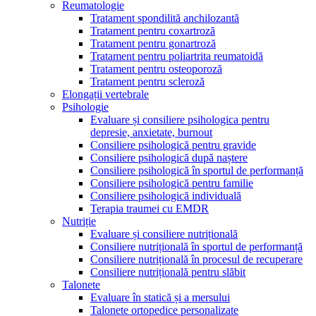
Reumatologie
Tratament spondilită anchilozantă
Tratament pentru coxartroză
Tratament pentru gonartroză
Tratament pentru poliartrita reumatoidă
Tratament pentru osteoporoză
Tratament pentru scleroză
Elongații vertebrale
Psihologie
Evaluare și consiliere psihologica pentru
depresie, anxietate, burnout
Consiliere psihologică pentru gravide
Consiliere psihologică după naștere
Consiliere psihologică în sportul de performanță
Consiliere psihologică pentru familie
Consiliere psihologică individuală
Terapia traumei cu EMDR
Nutriție
Evaluare și consiliere nutrițională
Consiliere nutrițională în sportul de performanță
Consiliere nutrițională în procesul de recuperare
Consiliere nutrițională pentru slăbit
Talonete
Evaluare în statică și a mersului
Talonete ortopedice personalizate