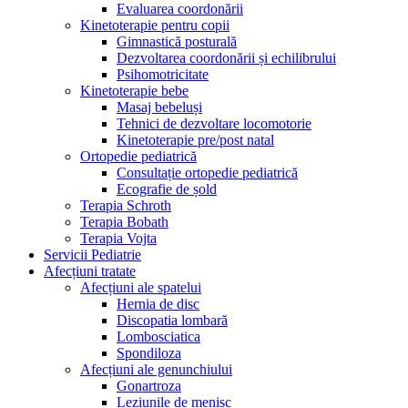
Evaluarea coordonării
Kinetoterapie pentru copii
Gimnastică posturală
Dezvoltarea coordonării și echilibrului
Psihomotricitate
Kinetoterapie bebe
Masaj bebeluși
Tehnici de dezvoltare locomotorie
Kinetoterapie pre/post natal
Ortopedie pediatrică
Consultație ortopedie pediatrică
Ecografie de șold
Terapia Schroth
Terapia Bobath
Terapia Vojta
Servicii Pediatrie
Afecțiuni tratate
Afecțiuni ale spatelui
Hernia de disc
Discopatia lombară
Lombosciatica
Spondiloza
Afecțiuni ale genunchiului
Gonartroza
Leziunile de menisc