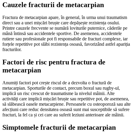
Cauzele fracturii de metacarpian
Fractura de metacarpian apare, în general, în urma unui traumatism
direct sau a unei mișcări bruște care depășește rezistența osului.
Printre cauzele frecvente se numără loviturile puternice, căderile pe
mână întinsă sau accidentele sportive. De asemenea, accidentele
rutiere sau profesionale pot fi responsabile de fracturi complexe, iar
forțele repetitive pot slăbi rezistența osoasă, favorizând astfel apariția
fracturilor.
Factori de risc pentru fractura de
metacarpian
Anumiți factori pot crește riscul de a dezvolta o fractură de
metacarpian. Sporturile de contact, precum boxul sau rugby-ul,
implică un risc crescut de traumatisme la nivelul mâinii. Alte
activități care implică mișcări bruște sau repetitive pot, de asemenea,
să slăbească oasele metacarpiene. Persoanele cu osteoporoză sau alte
afecțiuni care reduc densitatea osoasă sunt mai susceptibile să sufere
fracturi, la fel ca și cei care au suferit leziuni anterioare ale mâinii.
Simptomele fracturii de metacarpian