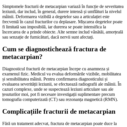
Simptomele fracturii de metacarpian variază în funcție de severitatea
leziunii, dar includ, în general, durere intensă și umflături la nivelul
mâinii. Deformarea vizibilă a degetelor sau a articulației este
frecventă în cazul fracturilor cu deplasare. Mișcarea degetelor poate
fi limitată sau imposibilă, iar durerea se poate intensifica la
încercarea de a prinde obiecte. Alte semne includ vânătăi, amorțeală
sau senzație de furnicături, dacă nervii sunt afectați.
Cum se diagnostichează fractura de
metacarpian?
Diagnosticul fracturii de metacarpian începe cu anamneza și
examenul fizic. Medicul va evalua deformările vizibile, mobilitatea
și sensibilitatea mâinii. Pentru confirmarea diagnosticului și
evaluarea severității leziunii, se efectuează radiografii ale mâinii. În
cazuri complexe, unde se suspectează leziuni articulare sau ale
țesuturilor moi, pot fi necesare investigații suplimentare precum
tomografia computerizată (CT) sau rezonanța magnetică (RMN).
Complicațiile fracturii de metacarpian
Fără un tratament adecvat, fractura de metacarpian poate duce la