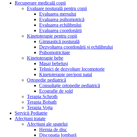
Recuperare medicală copii
Evaluare posturală pentru copii
Evaluarea mersului
Evaluarea psihomotrică
Evaluarea echilibrului
Evaluarea coordonării
Kinetoterapie pentru copii
Gimnastică posturală
Dezvoltarea coordonării și echilibrului
Psihomotricitate
Kinetoterapie bebe
Masaj bebeluși
Tehnici de dezvoltare locomotorie
Kinetoterapie pre/post natal
Ortopedie pediatrică
Consultație ortopedie pediatrică
Ecografie de șold
Terapia Schroth
Terapia Bobath
Terapia Vojta
Servicii Pediatrie
Afecțiuni tratate
Afecțiuni ale spatelui
Hernia de disc
Discopatia lombară