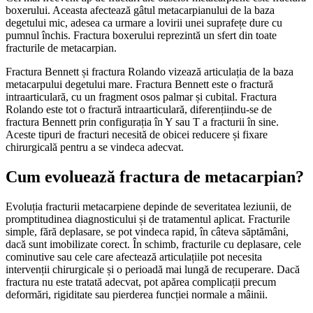
boxerului. Aceasta afectează gâtul metacarpianului de la baza
degetului mic, adesea ca urmare a lovirii unei suprafețe dure cu
pumnul închis. Fractura boxerului reprezintă un sfert din toate
fracturile de metacarpian.
Fractura Bennett și fractura Rolando vizează articulația de la baza
metacarpului degetului mare. Fractura Bennett este o fractură
intraarticulară, cu un fragment osos palmar și cubital. Fractura
Rolando este tot o fractură intraarticulară, diferențiindu-se de
fractura Bennett prin configurația în Y sau T a fracturii în sine.
Aceste tipuri de fracturi necesită de obicei reducere și fixare
chirurgicală pentru a se vindeca adecvat.
Cum evoluează fractura de metacarpian?
Evoluția fracturii metacarpiene depinde de severitatea leziunii, de
promptitudinea diagnosticului și de tratamentul aplicat. Fracturile
simple, fără deplasare, se pot vindeca rapid, în câteva săptămâni,
dacă sunt imobilizate corect. În schimb, fracturile cu deplasare, cele
cominutive sau cele care afectează articulațiile pot necesita
intervenții chirurgicale și o perioadă mai lungă de recuperare. Dacă
fractura nu este tratată adecvat, pot apărea complicații precum
deformări, rigiditate sau pierderea funcției normale a mâinii.