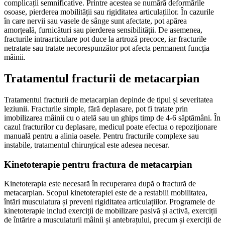
complicații semnificative. Printre acestea se numără deformările
osoase, pierderea mobilității sau rigiditatea articulațiilor. În cazurile
în care nervii sau vasele de sânge sunt afectate, pot apărea
amorțeală, furnicături sau pierderea sensibilității. De asemenea,
fracturile intraarticulare pot duce la artroză precoce, iar fracturile
netratate sau tratate necorespunzător pot afecta permanent funcția
mâinii.
Tratamentul fracturii de metacarpian
Tratamentul fracturii de metacarpian depinde de tipul și severitatea
leziunii. Fracturile simple, fără deplasare, pot fi tratate prin
imobilizarea mâinii cu o atelă sau un ghips timp de 4-6 săptămâni. În
cazul fracturilor cu deplasare, medicul poate efectua o repoziționare
manuală pentru a alinia oasele. Pentru fracturile complexe sau
instabile, tratamentul chirurgical este adesea necesar.
Kinetoterapie pentru fractura de metacarpian
Kinetoterapia este necesară în recuperarea după o fractură de
metacarpian. Scopul kinetoterapiei este de a restabili mobilitatea,
întări musculatura și preveni rigiditatea articulațiilor. Programele de
kinetoterapie includ exerciții de mobilizare pasivă și activă, exerciții
de întărire a musculaturii mâinii și antebrațului, precum și exerciții de