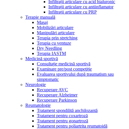
Infiltrații articulare cu acid hialuronic
Infiltrații articulare cu antiinflamator
Infiltrații articulare cu PRP
Terapie manuală
Masaj
Mobilizări articulare
Manipulări articulare
Terapia prin stretching
Terapia cu ventuze
Dry Needling
Terapia IASTM
Medicină sportivă
Consultație medicină sportivă
Examinare pre/post competiție
Evaluarea sportivului după traumatism sau
simptomatic
Neurologie
Recuperare AVC
Recuperare Alzheimer
Recuperare Parkinson
Reumatologie
Tratament spondilită anchilozantă
Tratament pentru coxartroză
Tratament pentru gonartroză
Tratament pentru poliartrita reumatoidă