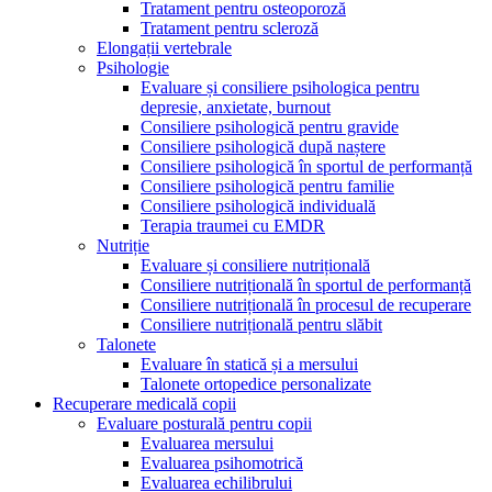
Tratament pentru osteoporoză
Tratament pentru scleroză
Elongații vertebrale
Psihologie
Evaluare și consiliere psihologica pentru
depresie, anxietate, burnout
Consiliere psihologică pentru gravide
Consiliere psihologică după naștere
Consiliere psihologică în sportul de performanță
Consiliere psihologică pentru familie
Consiliere psihologică individuală
Terapia traumei cu EMDR
Nutriție
Evaluare și consiliere nutrițională
Consiliere nutrițională în sportul de performanță
Consiliere nutrițională în procesul de recuperare
Consiliere nutrițională pentru slăbit
Talonete
Evaluare în statică și a mersului
Talonete ortopedice personalizate
Recuperare medicală copii
Evaluare posturală pentru copii
Evaluarea mersului
Evaluarea psihomotrică
Evaluarea echilibrului