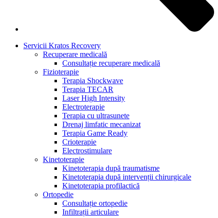
Servicii Kratos Recovery
Recuperare medicală
Consultație recuperare medicală
Fizioterapie
Terapia Shockwave
Terapia TECAR
Laser High Intensity
Electroterapie
Terapia cu ultrasunete
Drenaj limfatic mecanizat
Terapia Game Ready
Crioterapie
Electrostimulare
Kinetoterapie
Kinetoterapia după traumatisme
Kinetoterapia după intervenții chirurgicale
Kinetoterapia profilactică
Ortopedie
Consultație ortopedie
Infiltrații articulare