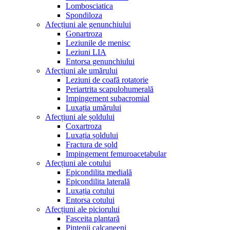
Lombosciatica
Spondiloza
Afecțiuni ale genunchiului
Gonartroza
Leziunile de menisc
Leziuni LIA
Entorsa genunchiului
Afecțiuni ale umărului
Leziuni de coafă rotatorie
Periartrita scapulohumerală
Impingement subacromial
Luxația umărului
Afecțiuni ale șoldului
Coxartroza
Luxația șoldului
Fractura de șold
Impingement femuroacetabular
Afecțiuni ale cotului
Epicondilita medială
Epicondilita laterală
Luxația cotului
Entorsa cotului
Afecțiuni ale piciorului
Fasceita plantară
Pintenii calcaneeni