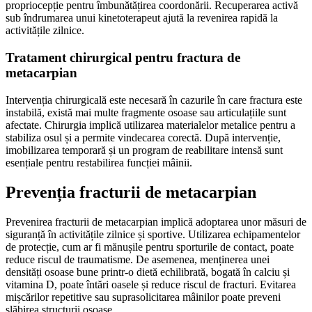
propriocepție pentru îmbunătățirea coordonării. Recuperarea activă
sub îndrumarea unui kinetoterapeut ajută la revenirea rapidă la
activitățile zilnice.
Tratament chirurgical pentru fractura de
metacarpian
Intervenția chirurgicală este necesară în cazurile în care fractura este
instabilă, există mai multe fragmente osoase sau articulațiile sunt
afectate. Chirurgia implică utilizarea materialelor metalice pentru a
stabiliza osul și a permite vindecarea corectă. După intervenție,
imobilizarea temporară și un program de reabilitare intensă sunt
esențiale pentru restabilirea funcției mâinii.
Prevenția fracturii de metacarpian
Prevenirea fracturii de metacarpian implică adoptarea unor măsuri de
siguranță în activitățile zilnice și sportive. Utilizarea echipamentelor
de protecție, cum ar fi mănușile pentru sporturile de contact, poate
reduce riscul de traumatisme. De asemenea, menținerea unei
densități osoase bune printr-o dietă echilibrată, bogată în calciu și
vitamina D, poate întări oasele și reduce riscul de fracturi. Evitarea
mișcărilor repetitive sau suprasolicitarea mâinilor poate preveni
slăbirea structurii osoase.