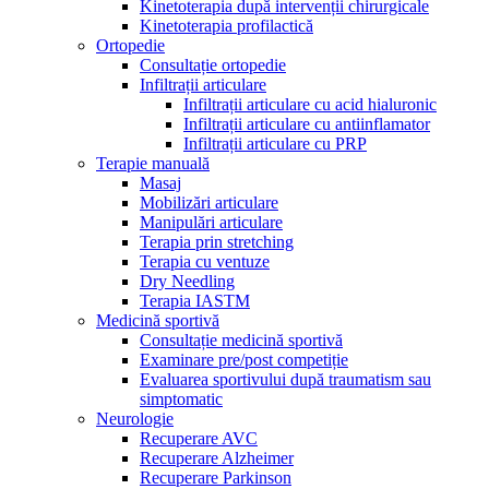
Kinetoterapia după intervenții chirurgicale
Kinetoterapia profilactică
Ortopedie
Consultație ortopedie
Infiltrații articulare
Infiltrații articulare cu acid hialuronic
Infiltrații articulare cu antiinflamator
Infiltrații articulare cu PRP
Terapie manuală
Masaj
Mobilizări articulare
Manipulări articulare
Terapia prin stretching
Terapia cu ventuze
Dry Needling
Terapia IASTM
Medicină sportivă
Consultație medicină sportivă
Examinare pre/post competiție
Evaluarea sportivului după traumatism sau
simptomatic
Neurologie
Recuperare AVC
Recuperare Alzheimer
Recuperare Parkinson