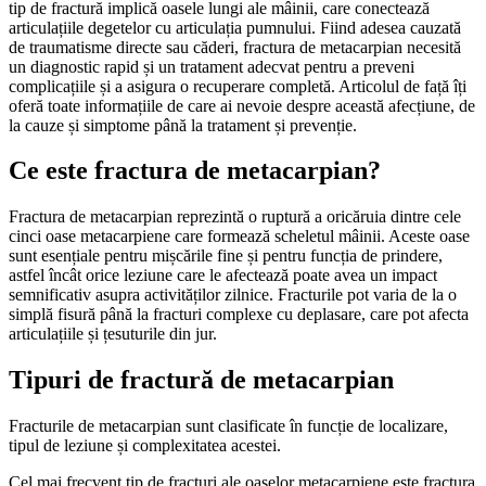
tip de fractură implică oasele lungi ale mâinii, care conectează
articulațiile degetelor cu articulația pumnului. Fiind adesea cauzată
de traumatisme directe sau căderi, fractura de metacarpian necesită
un diagnostic rapid și un tratament adecvat pentru a preveni
complicațiile și a asigura o recuperare completă. Articolul de față îți
oferă toate informațiile de care ai nevoie despre această afecțiune, de
la cauze și simptome până la tratament și prevenție.
Ce este fractura de metacarpian?
Fractura de metacarpian reprezintă o ruptură a oricăruia dintre cele
cinci oase metacarpiene care formează scheletul mâinii. Aceste oase
sunt esențiale pentru mișcările fine și pentru funcția de prindere,
astfel încât orice leziune care le afectează poate avea un impact
semnificativ asupra activităților zilnice. Fracturile pot varia de la o
simplă fisură până la fracturi complexe cu deplasare, care pot afecta
articulațiile și țesuturile din jur.
Tipuri de fractură de metacarpian
Fracturile de metacarpian sunt clasificate în funcție de localizare,
tipul de leziune și complexitatea acestei.
Cel mai frecvent tip de fracturi ale oaselor metacarpiene este fractura