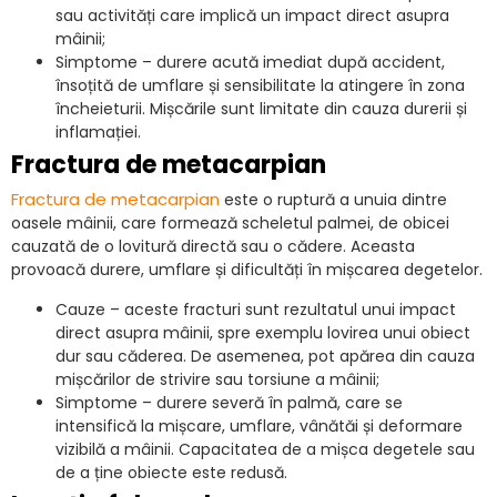
sau activități care implică un impact direct asupra
mâinii;
Simptome – durere acută imediat după accident,
însoțită de umflare și sensibilitate la atingere în zona
încheieturii. Mișcările sunt limitate din cauza durerii și
inflamației.
Fractura de metacarpian
Fractura de metacarpian
este o ruptură a unuia dintre
oasele mâinii, care formează scheletul palmei, de obicei
cauzată de o lovitură directă sau o cădere. Aceasta
provoacă durere, umflare și dificultăți în mișcarea degetelor.
Cauze – aceste fracturi sunt rezultatul unui impact
direct asupra mâinii, spre exemplu lovirea unui obiect
dur sau căderea. De asemenea, pot apărea din cauza
mișcărilor de strivire sau torsiune a mâinii;
Simptome – durere severă în palmă, care se
intensifică la mișcare, umflare, vânătăi și deformare
vizibilă a mâinii. Capacitatea de a mișca degetele sau
de a ține obiecte este redusă.