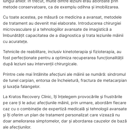
lungul anilor. În trecut, multe dintre leziuni erau abordate prin
metode conservatoare, ca de exemplu odihna și imobilizarea.
Cu toate acestea, pe măsură ce medicina a avansat, metodele
de tratament au devenit mai elaborate. Introducerea chirurgiei
microvasculare și a tehnologiilor avansate de imagistică a
îmbunătățit capacitatea de a diagnostica și trata leziunile mâinii
cu acuratețe.
Tehnicile de reabilitare, inclusiv kinetoterapia și fizioterapia, au
fost perfecționate pentru a optimiza recuperarea funcționalității
după leziuni sau intervenții chirurgicale.
Printre cele mai întâlnite afecțiuni ale mâinii se numără: sindromul
de tunel carpian, entorsa de încheietură, fractura de metacarpian
și luxația falangelor.
La Kratos Recovery Clinic, îți înțelegem provocările și frustrările
pe care ți le aduc afecțiunile mâinii, prin urmare, abordăm fiecare
caz cu o combinație de expertiză medicală și tehnologii avansate
și îți oferim un plan de tratament personalizat care vizează nu
doar ameliorarea simptomelor, dar și abordarea cauzelor de bază
ale afecțiunilor.