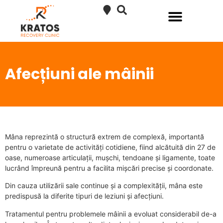
SERVICII KRATOS RECOVERY
RECUPERARE MEDICALĂ COPII
SERVICII PEDIATRIE
AFECȚIUNI TRATATE
Afecțiuni ale mâinii
Mâna reprezintă o structură extrem de complexă, importantă
pentru o varietate de activități cotidiene, fiind alcătuită din 27 de
oase, numeroase articulații, mușchi, tendoane și ligamente, toate
lucrând împreună pentru a facilita mișcări precise și coordonate.
Din cauza utilizării sale continue și a complexității, mâna este
predispusă la diferite tipuri de leziuni și afecțiuni.
Tratamentul pentru problemele mâinii a evoluat considerabil de-a