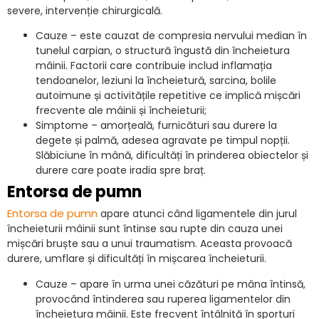
severe, intervenție chirurgicală.
Cauze – este cauzat de compresia nervului median în
tunelul carpian, o structură îngustă din încheietura
mâinii. Factorii care contribuie includ inflamația
tendoanelor, leziuni la încheietură, sarcina, bolile
autoimune și activitățile repetitive ce implică mișcări
frecvente ale mâinii și încheieturii;
Simptome – amorțeală, furnicături sau durere la
degete și palmă, adesea agravate pe timpul nopții.
Slăbiciune în mână, dificultăți în prinderea obiectelor și
durere care poate iradia spre braț.
Entorsa de pumn
Entorsa de pumn
apare atunci când ligamentele din jurul
încheieturii mâinii sunt întinse sau rupte din cauza unei
mișcări bruște sau a unui traumatism. Aceasta provoacă
durere, umflare și dificultăți în mișcarea încheieturii.
Cauze – apare în urma unei căzături pe mâna întinsă,
provocând întinderea sau ruperea ligamentelor din
încheietura mâinii. Este frecvent întâlnită în sporturi