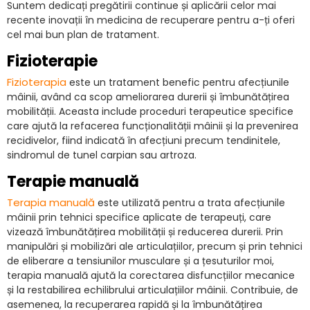
Suntem dedicați pregătirii continue și aplicării celor mai
recente inovații în medicina de recuperare pentru a-ți oferi
cel mai bun plan de tratament.
Fizioterapie
Fizioterapia
este un tratament benefic pentru afecțiunile
mâinii, având ca scop ameliorarea durerii și îmbunătățirea
mobilității. Aceasta include proceduri terapeutice specifice
care ajută la refacerea funcționalității mâinii și la prevenirea
recidivelor, fiind indicată în afecțiuni precum tendinitele,
sindromul de tunel carpian sau artroza.
Terapie manuală
Terapia manuală
este utilizată pentru a trata afecțiunile
mâinii prin tehnici specifice aplicate de terapeuți, care
vizează îmbunătățirea mobilității și reducerea durerii. Prin
manipulări și mobilizări ale articulațiilor, precum și prin tehnici
de eliberare a tensiunilor musculare și a țesuturilor moi,
terapia manuală ajută la corectarea disfuncțiilor mecanice
și la restabilirea echilibrului articulațiilor mâinii. Contribuie, de
asemenea, la recuperarea rapidă și la îmbunătățirea