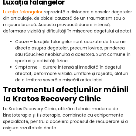
Luxația falangelor
Luxația falangelor
reprezintă o dislocare a oaselor degetelor
din articulație, de obicei cauzată de un traumatism sau o
mișcare bruscă. Aceasta provoacă durere intensă,
deformare vizibilă și dificultăți în mișcarea degetului afectat.
Cauze – luxațiile falangelor sunt cauzate de traume
directe asupra degetelor, precum lovirea, prinderea
sau răsucirea neobișnuită a acestora. Sunt comune în
sporturi și activități fizice;
Simptome – durere intensă și imediată în degetul
afectat, deformare vizibilă, umflare și roșeață, alături
de o limitare severă a mișcării articulației.
Tratamentul afecțiunilor mâinii
la Kratos Recovery Clinic
La Kratos Recovery Clinic, utilizăm tehnici moderne de
kinetoterapie și fizioterapie, combinate cu echipamente
specializate, pentru a accelera procesul de recuperare și a
asigura rezultatele dorite.