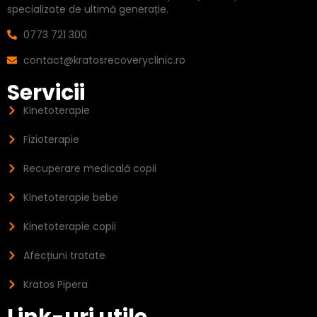
specializate de ultimă generație.
0773 721 300
contact@kratosrecoveryclinic.ro
Servicii
Kinetoterapie
Fizioterapie
Recuperare medicală copii
Kinetoterapie bebe
Kinetoterapie copii
Afecțiuni tratate
Kratos Pipera
Link-uri utile