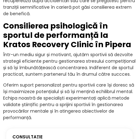
recuperează după accidentări sau care se pregătesc pentru
tranziții semnificative în carieră pot găsi consilierea extrem
de benefică.
Consilierea psihologică în
sportul de performanță la
Kratos Recovery Clinic în Pipera
Într-un mediu sigur și motivant, ajutăm sportivii să dezvolte
strategii eficiente pentru gestionarea stresului competițional
și să își îmbunătățească concentrarea. Indiferent de sportul
practicat, suntem partenerul tău în drumul către succces.
Oferim suport personalizat pentru sportivii care își doresc să
își maximizeze potențialul și să își mențină echilibrul mental.
Echipa noastră de specialiști experimentați aplică metode
validate științific pentru a sprijini sportivii în gestionarea
provocărilor mentale și în atingerea obiectivelor de
performanță.
CONSULTAȚIE