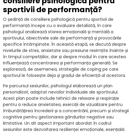
consiliere psihologică pentru
sportivii de performanță?
O ședință de consiliere psihologică pentru sportivii de
performanță începe cu o evaluare detaliată, în care
psihologul analizează starea emoțională și mentală a
sportivului, obiectivele sale de performanță și provocările
specifice întâmpinate. În această etapă, se discută despre
nivelurile de stres, anxietate sau presiune resimțite înainte și
în timpul competițiilor, dar și despre modul în care acestea
influențează concentrarea și performanța generală. Se
explorează, de asemenea, strategiile de coping pe care
sportivul le folosește deja și gradul de eficiență al acestora.
Pe parcursul sesiunilor, psihologul elaborează un plan
personalizat, adaptat nevoilor individuale ale sportivului.
Acest plan poate include tehnici de relaxare și respirație
pentru a reduce anxietatea, exerciții de vizualizare pentru
îmbunătățirea încrederii și a concentrării, precum și strategii
cognitive pentru gestionarea gândurilor negative sau
limitative. Un alt aspect important abordat în cadrul
sesiunilor este dezvoltarea rezilienței emoționale, esențială