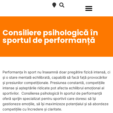
SERVICII KRATOS RECOVERY
RECUPERARE MEDICALĂ COPII
SERVICII PEDIATRIE
AFECȚIUNI TRATATE
Consiliere psihologică în
sportul de performanță
Performanța în sport nu înseamnă doar pregătire fizică intensă, ci
și o stare mentală echilibrată, capabilă să facă față provocărilor
și presiunilor competiționale. Presiunea constantă, competițiile
intense și așteptările ridicate pot afecta echilibrul emoțional al
sportivilor. Consilierea psihologică în sportul de performanță
oferă sprijin specializat pentru sportivii care doresc să își
gestioneze emoțiile, să își maximizeze potențialul și să abordeze
competițiile cu încredere și claritate.