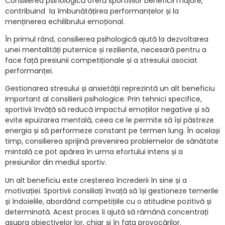
Consilierea psihologică oferă sportivilor beneficii majore,
contribuind la îmbunătățirea performanțelor și la
menținerea echilibrului emoțional.
În primul rând, consilierea psihologică ajută la dezvoltarea
unei mentalități puternice și reziliente, necesară pentru a
face față presiunii competiționale și a stresului asociat
performanței.
Gestionarea stresului și anxietății reprezintă un alt beneficiu
important al consilierii psihologice. Prin tehnici specifice,
sportivii învăță să reducă impactul emoțiilor negative și să
evite epuizarea mentală, ceea ce le permite să își păstreze
energia și să performeze constant pe termen lung. În același
timp, consilierea sprijină prevenirea problemelor de sănătate
mintală ce pot apărea în urma efortului intens și a
presiunilor din mediul sportiv.
Un alt beneficiu este creșterea încrederii în sine și a
motivației. Sportivii consiliați învață să își gestioneze temerile
și îndoielile, abordând competițiile cu o atitudine pozitivă și
determinată. Acest proces îi ajută să rămână concentrați
asupra obiectivelor lor, chiar și în fața provocărilor.