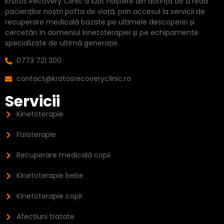
Kratos Recovery Clinic a luat naștere din dorința de a reda
pacienților noștri pofta de viață, prin accesul la servicii de
recuperare medicală bazate pe ultimele descoperiri și
cercetări în domeniul kinetoterapiei și pe echipamente
specializate de ultimă generație.
0773 721 300
contact@kratosrecoveryclinic.ro
Servicii
Kinetoterapie
Fizioterapie
Recuperare medicală copii
Kinetoterapie bebe
Kinetoterapie copii
Afecțiuni tratate