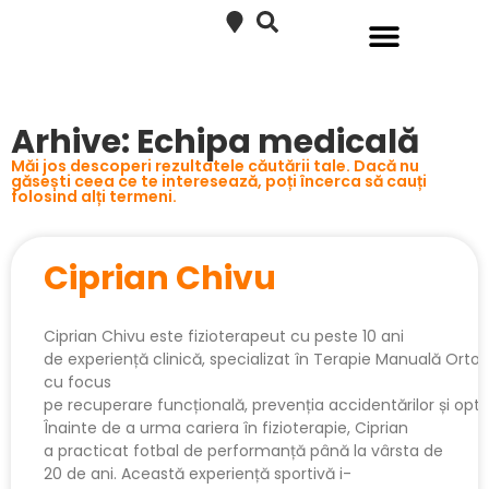
SERVICII KRATOS RECOVERY
RECUPERARE MEDICALĂ COPII
SERVICII PEDIATRIE
AFECȚIUNI TRATATE
Arhive: Echipa medicală
Măi jos descoperi rezultatele căutării tale. Dacă nu
găsești ceea ce te interesează, poți încerca să cauți
folosind alți termeni.
Ciprian Chivu
Ciprian Chivu este fizioterapeut cu peste 10 ani
de experiență clinică, specializat în Terapie Manuală Ort
cu focus
pe recuperare funcțională, prevenția accidentărilor și opt
Înainte de a urma cariera în fizioterapie, Ciprian
a practicat fotbal de performanță până la vârsta de
20 de ani. Această experiență sportivă i-