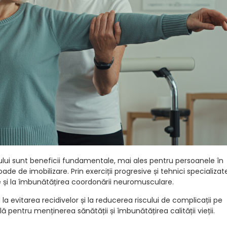
rului sunt beneficii fundamentale, mai ales pentru persoanele în
 de imobilizare. Prin exerciții progresive și tehnici specializat
re și la îmbunătățirea coordonării neuromusculare.
la evitarea recidivelor și la reducerea riscului de complicații pe
pentru menținerea sănătății și îmbunătățirea calității vieții.