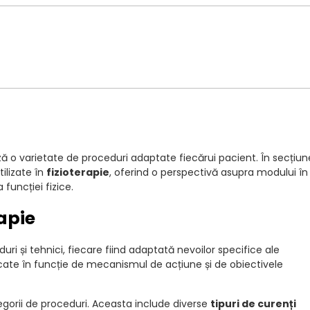
ză o varietate de proceduri adaptate fiecărui pacient. În secțiu
ilizate în
fizioterapie
, oferind o perspectivă asupra modului în
funcției fizice.
rapie
ri și tehnici, fiecare fiind adaptată nevoilor specifice ale
ficate în funcție de mecanismul de acțiune și de obiectivele
egorii de proceduri. Aceasta include diverse
tipuri de curenți