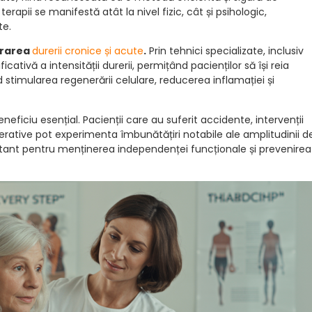
erapii se manifestă atât la nivel fizic, cât și psihologic,
te.
orarea
durerii cronice și acute
.
Prin tehnici specializate, inclusiv
cativă a intensității durerii, permițând pacienților să își reia
 stimularea regenerării celulare, reducerea inflamației și
eneficiu esențial. Pacienții care au suferit accidente, intervenții
erative pot experimenta îmbunătățiri notabile ale amplitudinii d
ortant pentru menținerea independenței funcționale și prevenirea