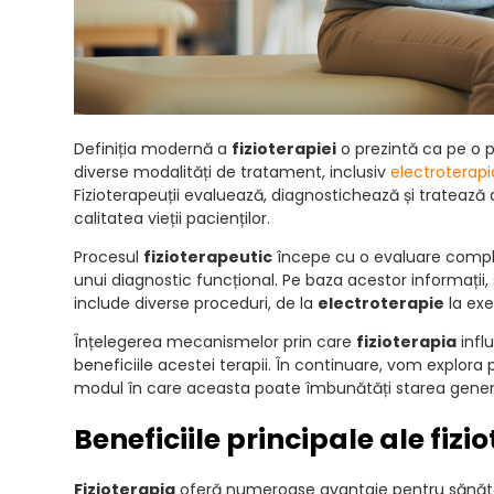
Definiția modernă a
fizioterapiei
o prezintă ca pe o p
diverse modalități de tratament, inclusiv
electroterapi
Fizioterapeuții evaluează, diagnostichează și tratează 
calitatea vieții pacienților.
Procesul
fizioterapeutic
începe cu o evaluare complex
unui diagnostic funcțional. Pe baza acestor informații
include diverse proceduri, de la
electroterapie
la exe
Înțelegerea mecanismelor prin care
fizioterapia
infl
beneficiile acestei terapii. În continuare, vom explora
modul în care aceasta poate îmbunătăți starea gener
Beneficiile principale ale fizi
Fizioterapia
oferă numeroase avantaje pentru sănătat