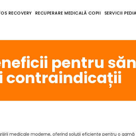
ATOS RECOVERY
RECUPERARE MEDICALĂ COPII
SERVICII PEDI
eneficii pentru să
 contraindicații
jirii medicale moderne, oferind soluții eficiente pentru o gamă