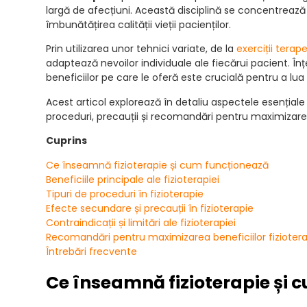
largă de afecțiuni. Această disciplină se concentrează p
îmbunătățirea calității vieții pacienților.
Prin utilizarea unor tehnici variate, de la
exerciții terap
adaptează nevoilor individuale ale fiecărui pacient. Î
beneficiilor pe care le oferă este crucială pentru a lu
Acest articol explorează în detaliu aspectele esențiale
proceduri, precauții și recomandări pentru maximizarea
Cuprins
Ce înseamnă fizioterapie și cum funcționează
Beneficiile principale ale fizioterapiei
Tipuri de proceduri în fizioterapie
Efecte secundare și precauții în fizioterapie
Contraindicații și limitări ale fizioterapiei
Recomandări pentru maximizarea beneficiilor fiziotera
Întrebări frecvente
Ce înseamnă fizioterapie și 