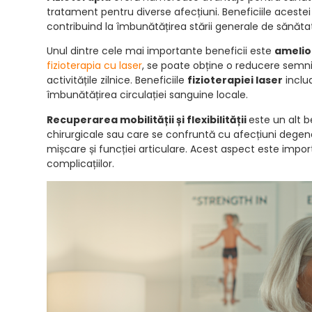
tratament pentru diverse afecțiuni. Beneficiile acestei t
contribuind la îmbunătățirea stării generale de sănăta
Unul dintre cele mai importante beneficii este
ameli
fizioterapia cu laser
, se poate obține o reducere semnifi
activitățile zilnice. Beneficiile
fizioterapiei laser
includ
îmbunătățirea circulației sanguine locale.
Recuperarea mobilității și flexibilității
este un alt b
chirurgicale sau care se confruntă cu afecțiuni degen
mișcare și funcției articulare. Acest aspect este imp
complicațiilor.