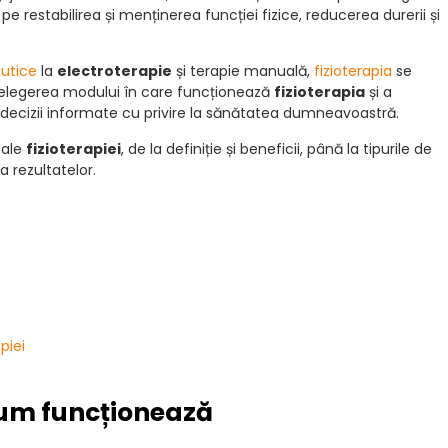
e restabilirea și menținerea funcției fizice, reducerea durerii și
eutice
la
electroterapie
și terapie manuală,
fizioterapia
se
nțelegerea modului în care funcționează
fizioterapia
și a
a decizii informate cu privire la sănătatea dumneavoastră.
 ale
fizioterapiei
, de la definiție și beneficii, până la tipurile de
 rezultatelor.
piei
cum funcționează