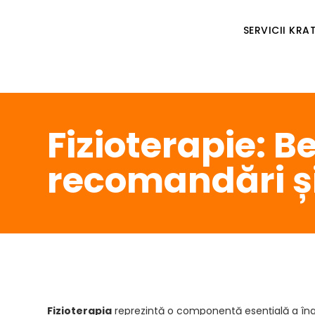
SERVICII KR
Fizioterapie: B
recomandări și
Fizioterapia
reprezintă o componentă esențială a îngri