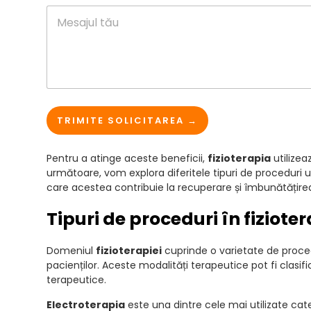
i
L
M
l
a
e
*
y
s
o
a
u
j
t
P
r
e
n
TRIMITE SOLICITAREA →
u
m
Pentru a atinge aceste beneficii,
fizioterapia
utilizea
e
L
următoare, vom explora diferitele tipuri de proceduri ut
a
care acestea contribuie la recuperare și îmbunătățirea 
y
o
Tipuri de proceduri în fiziote
u
t
Domeniul
fizioterapiei
cuprinde o varietate de procedu
pacienților. Aceste modalități terapeutice pot fi clasi
terapeutice.
Electroterapia
este una dintre cele mai utilizate cat