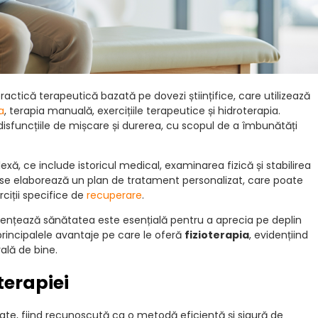
ractică terapeutică bazată pe dovezi științifice, care utilizează
a
, terapia manuală, exercițiile terapeutice și hidroterapia.
disfuncțiile de mișcare și durerea, cu scopul de a îmbunătăți
ă, ce include istoricul medical, examinarea fizică și stabilirea
, se elaborează un plan de tratament personalizat, care poate
rciții specifice de
recuperare
.
uențează sănătatea este esențială pentru a aprecia pe deplin
 principalele avantaje pe care le oferă
fizioterapia
, evidențiind
ală de bine.
oterapiei
e, fiind recunoscută ca o metodă eficientă și sigură de